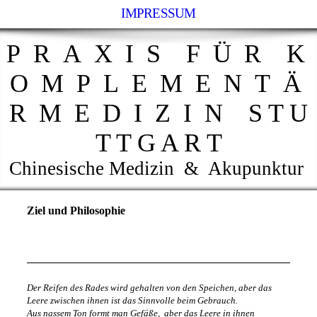
IMPRESSUM
P R A X I S F Ü R K
O M P L E M E N T Ä
R M E D I Z I N S T U
T T G A R T
Chinesische Medizin & Akupunktur
Ziel und Philosophie
Der Reifen des Rades
wird gehalten von den Speichen,
aber das
Leere zwischen ihnen
ist das Sinnvolle beim Gebrauch.
Aus nassem Ton formt man Gefäße,
aber das Leere in ihnen